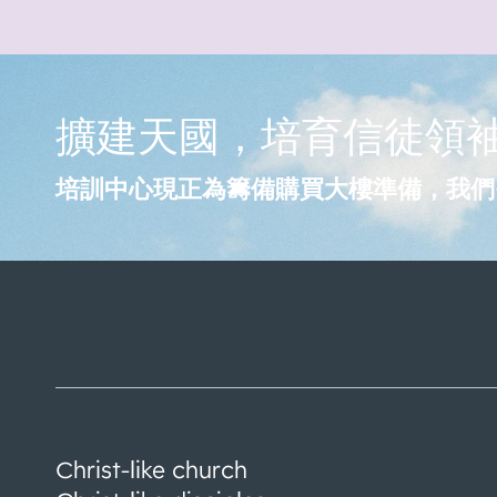
擴建天國，培育信徒領
培訓中心現正為籌備購買大樓準備，我們
Christ-like church