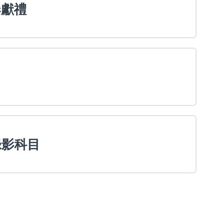
奉獻禮
錄影科目