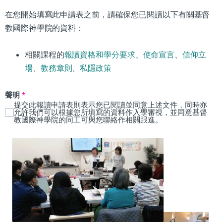
在您開始填寫此申請表之前，請確保您已閱讀以下有關基督
教國際神學院的資料：
相關課程的
報讀資格和學分要求
、
使命宣言
、
信仰立
場
、
教務章則
、
私隱政策
聲明
*
提交此報讀申請表則表示您已閱讀並同意上述文件，同時亦
允許我們可以根據您所填寫的資料作入學審視，並同意基督
教國際神學院的同工可與您聯絡作相關跟進。