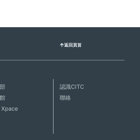
返回頁首
部
認識CITC
館
聯絡
Xpace