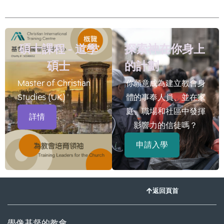
碩士課程 - 道學
探索神在你身上
碩士
的計劃
Master of Christian
你願意成為建立教會身
Studies (UK)
體的事奉人員、並在家
庭、職場和社區中發揮
詳情
影響力的信徒嗎？
申請入學
返回頁首
學像基督的教會