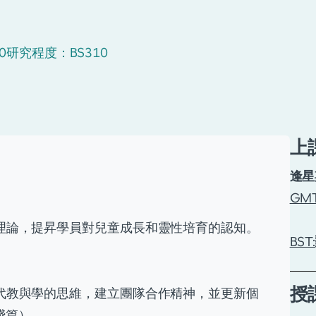
0
研究程度：BS310
上
逢星
GMT
展理論，提昇學員對兒童成長和靈性培育的認知。
BST:
授
現代教與學的思維，建立團隊合作精神，並更新個
踐篇）