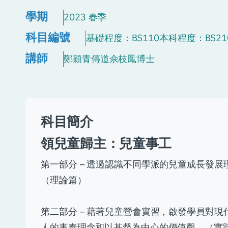
學期
2023 春季
科目編號
基礎程度：BS110
本科程度：BS21
講師
鄭穎青傳道
佘枝鳳博士
科目簡介
領兒童歸主：兒童事工
第一部分 – 透過認識不同學派的兒童成長發
（理論篇）
第二部分 – 藉著兒童營會實習，啟發學員對
人的事奉理念和以基督為中心的價值觀。（實