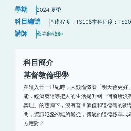
學期
2024 夏季
科目編號
基礎程度：TS108
本科程度：TS20
講師
蔡嘉師牧師
科目簡介
基督教倫理學
在進入廿一世紀時，人類憧憬着「明天會更好
能，經濟發達等把人的生活提升到一個前所沒
真理」的薰陶下，沒有普世價值和道德觀的衝
閉，資訊氾濫卻無所適從，傳統的道德標準成
方應對？