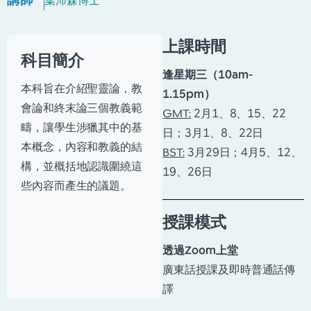
葉沛森博士
上課時間
科目簡介
逢星期三（10am-
本科旨在介紹聖靈論，教
1.15pm）
會論和終末論三個教義範
GMT:
2月1、8、15、22
疇，讓學生涉獵其中的基
日；3月1、8、22日
本概念，內容和教義的結
BST:
3月29日；4月5、12、
構，並概括地認識圍繞這
19、26日
些內容而產生的議題。
授課模式
透過Zoom上堂
廣東話授課及即時普通話傳
譯