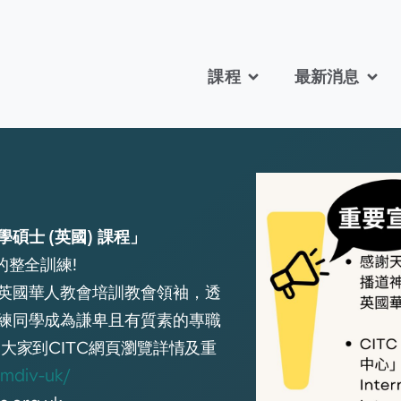
課程
最新消息
士 (英國) 課程」
的整全訓練!
英國華人教會培訓教會領袖，透
練同學成為謙卑且有質素的專職
大家到CITC網頁瀏覽詳情及重
s/mdiv-uk/