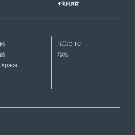
返回頁首
部
認識CITC
館
聯絡
Xpace