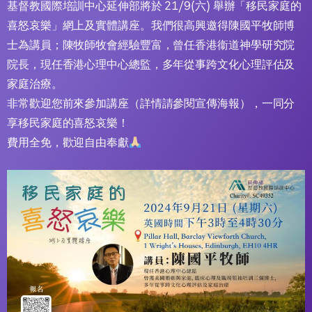
基督教國際培訓中心延伸部將於 21/9(六) 舉辦「移民家庭的
喜怒哀樂」網上及實體講座。我們很高興邀得陳國平牧師博
士為講員；陳牧師牧會經驗豐富，曾任香港衞道神學研究院
院長，現任香港心理中心總監，多年從事跨文化心理評估及
家庭治療。
非常歡迎您前來參加講座（詳情請參閱宣傳海報），一同分
享移民家庭的喜怒哀樂！
費用全免，歡迎自由奉獻