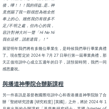
後，嘩！！！我的得益‥是‥ 神
竟然賜了我一顆很想為祂全然
奉上的心。雖然我仍有很多不
足/不明之處，但內心的我，
容許對神大叫一聲「Hi Ne Ni
我在這裡，請差遣我 」！”
展望明年我們將有多幾位畢業生，是時候我們舉行畢業典禮
了。現在暫定於 2024 年 7月 27 日舉行第一屆畢業典禮，那
天正值培訓中心成立五週年的日子，請預留時間，我們一同
感恩慶祝。
與播道神學院合辦新課程
另一件喜訊是基督教國際培訓中心和香港播道神學院除了合
辦「聖經研究證書 [研究程度] [英國]」之外，將於 2024 年 1
月推出新的合辦課程「基督教研究碩士」英國 (Master of