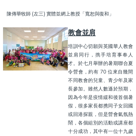
陳傳華牧師 (左三) 實體並網上教授「寬恕與復和」
教會並肩
培訓中心切願與英國華人教會
並肩同行，擕手培育事奉人
才。於七月舉辦的暑期聯合夏
令營會，約有 70 位來自幾間
不同教會的兒童、青少年及家
長參加。雖然人數遜於預期，
因為今年是疫情緩和後首個暑
假，很多家長都携同子女回國
或回港探親，但是營會氣氛熱
鬧，各個組別的活動或講座都
十分成功，其中有一位十九歲