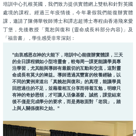
培訓中心扎根英國，我們致力提供實體網上雙軌和針對英國
處境的課程。經過三年疫情後，今年暑假我們能復辦實體
課，邀請了陳傳華牧師博士和譚志超博士專程由香港飛來愛
丁堡，先後教授「寬恕與復和 (靈命成長科部分內容)」及
「福音書」，學生感受非常深刻：
"由衷感恩在神的大能下，培訓中心能復辦實體課，三天
的全日課程猶如小型培靈會，較每周一課更能讓學員專
注學習，尤其能與導師有最親切的互動和交流，這對靈
命成長有莫大的裨益。導師透過其豐富的牧養經驗，以
不同的實例來道出「真饒恕與復和」的真理，能讓學員
回想過往的不足，並藉着相互分享而得着互勉，明瞭只
有神的奇妙恩領，才可讓人活像基督。誠然，課堂結束
後不僅是完成學分的要求，而是勇敢面對「老我」，踏
上與人關係復和之始。"