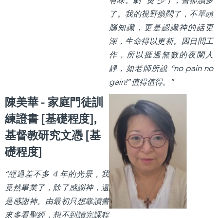
有味。劇 “煲”少了；書卻讀多
了。我的視野擴闊了，不單頭
腦知識，更是認識神的話更
深，生命得以更新。因日間工
作，所以捱過無數的夜闌人
靜，如老師所說 “no pain no
gain!” 值得值得。”
陳美華 - 家庭門徒訓
練證書 [基礎程度],
基督教研究文憑 [基
礎程度]
“經過差不多 4 年的光景，我
竟然畢業了，除了感謝神，還
是感謝神。由最初只想靠讀書
來多看聖經，想不到讀完課程