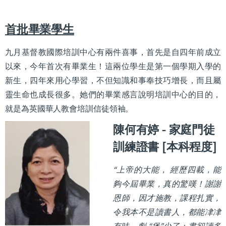
首批畢業學生
九月基督教國際培訓中心有兩件喜事，首先是自四年前成立
以來，今年首次有畢業生！這兩位學生是第一個學期入學的
新生，四年來用心學習，不但知識和事奉技巧增長，而且屬
靈生命也成長很多。她們的畢業感言說明培訓中心的目的，
就是為英國華人教會培訓信徒領袖。
陳何有婷 - 家庭門徒
訓練證書 [本科程度]
“上帝的大能， 經歷四載，能
夠今屆畢業，真的驚嘆！謝謝
恩師，因才施教，課程扎實，
令我本不是讀書人，都能冿冿