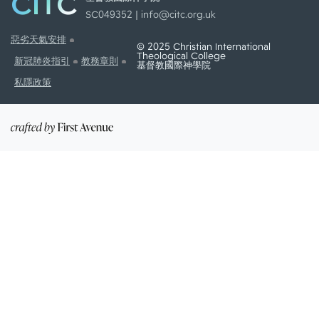
CITC
SC049352 |
info@citc.org.uk
惡劣天氣安排
© 2025 Christian International
Theological College
新冠肺炎指引
教務章則
基督教國際神學院
私隱政策