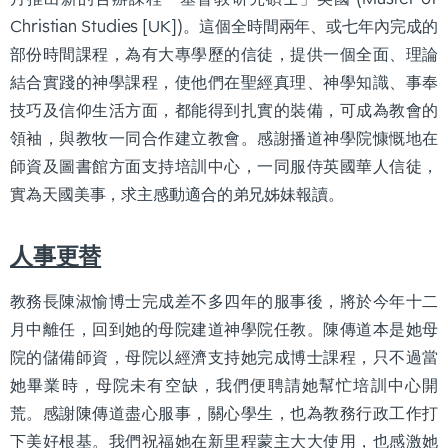
Christian Studies [UK])。這個全時間兩年、或七年內完成的
部份時間課程，為有大專學歷的信徒，提供一個全面、理論
結合實踐的神學課程，使他們在聖經真理、神學知識、事奉
技巧及信仰生活方面，都能得到扎實的裝備，可成為教會的
領袖，與教牧一同合作建立教會。感謝播道神學院慷慨地在
師資及圖書館方面支持培訓中心，一同服侍英國華人信徒，
實為天國美事，求主感動適合的弟兄姊妹報讀。
人事更替
教務長陳淑愉博士完成差不多四年的服事後，將於今年十二
月中離任，回到她的母院建道神學院任教。陳傳道本是她母
院的儲備師資，母院以經濟支持她完成博士課程，只不過當
她畢業時，母院未有空缺，我們便聘請她幫忙培訓中心開
荒。感謝陳傳道盡心服事，關心學生，也為教務行政工作打
下美好根基。我們祝福她在新里程蒙主大大使用，也感激她