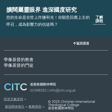
擴闊屬靈眼界 進深國度研究
您的生命是在世上作鹽和光！你願意回應上主的
了解
課程
呼召，成為影響力的信徒嗎？
返回頁首
學像基督的教會
學像基督的門徒
CITC
基督教國際神學院
SC049352 |
info@citc.org.uk
惡劣天氣安排
© 2025 Christian International
Theological College
新冠肺炎指引
教務章則
基督教國際神學院