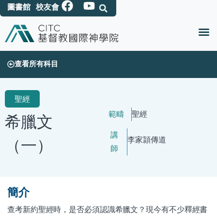
圖書館
校友會
查看所有科目
聖經
範疇
聖經
希臘文
講
（一）
李家頴
傳道
師
簡介
查考新約聖經時，是否必須認識希臘文？現今有不少釋經書