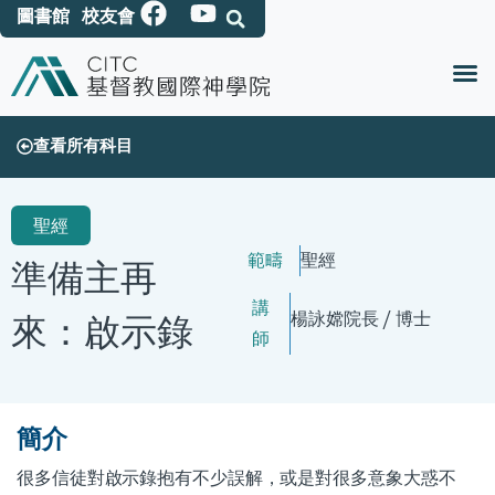
圖書館
校友會
查看所有科目
聖經
範疇
聖經
準備主再
講
來：啟示錄
楊詠嫦
院長 / 博士
師
簡介
很多信徒對啟示錄抱有不少誤解，或是對很多意象大惑不