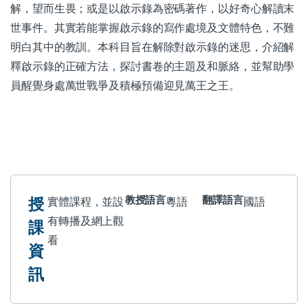
解，望而生畏；或是以啟示錄為密碼著作，以好奇心解讀末
世事件。其實若能掌握啟示錄的寫作處境及文體特色，不難
明白其中的教訓。本科目旨在解除對啟示錄的迷思，介紹解
釋啟示錄的正確方法，探討書卷的主題及和脈絡，並幫助學
員醒覺身處萬世戰爭及積極預備迎見萬王之王。
授
教授語言
翻譯語言
實體課程，並設
粵語
國語
有轉播及網上觀
課
看
資
訊