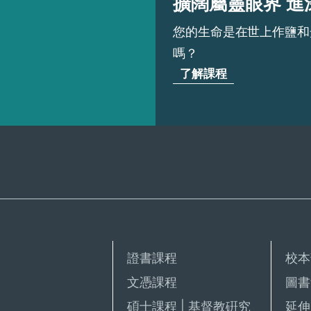
擴闊屬靈眼界 進
您的生命是在世上作鹽和
嗎？
了解課程
證書課程
校本
文憑課程
圖書
碩士課程 | 基督教硏究
延伸 