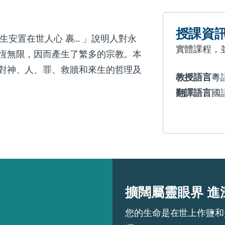
授課資
生安置在世人心 裹... 」說明人對永
實體課程，
恆無限，因而產生了繁多的宗教。本
對神、人、罪、救贖和來生的哲理及
教授語言
粵
翻譯語言
國
擴闊屬靈眼界 進
您的生命是在世上作鹽和